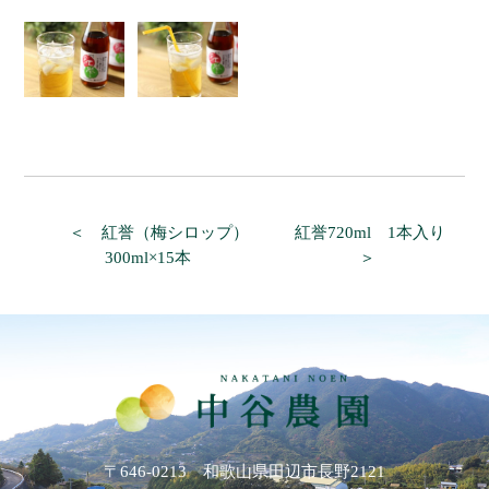
＜ 紅誉（梅シロップ）
紅誉720ml 1本入り
300ml×15本
＞
〒646-0213 和歌山県田辺市長野2121