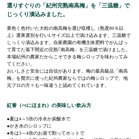
選りすぐりの「紀州完熟南高梅」を「三温糖」で
じっくり漬込みました。
黄色く色付いた大粒の南高梅を選び収穫し（熟度80％以
上）選果選別を行いLサイズ以上で漬け込みます。三温糖で
じっくり漬込みます。自家農園の有機主体肥料でがんばっ
て育てた落下間近の完熟｢南高梅」を三温糖で漬けました。
本場紀州の農家だからこそできる梅シロップを味わってみ
てください。
おいしさと安全には自信があります。梅の最高級品「南高
梅」を贅沢に使った紀州農家ならではの梅シロップで、地
元プロの方々も一味違うと認めてくれています。
紅誉（べにほまれ）の美味しい飲み方
●夏は4～5倍の冷水か炭酸水で
●かき氷のシロップに
●冬は3～4倍のお湯で割ってホットで