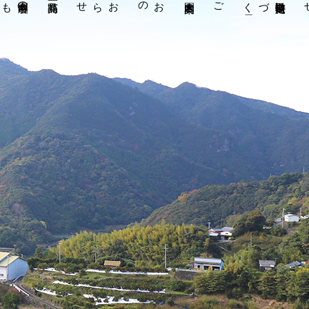
らせ
お
知
声
お
客様
の
ご注文方法
表示
特定商取引法に
基
づく