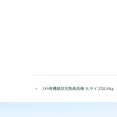
＜ JAS有機栽培完熟南高梅 3Lサイズ以10kg