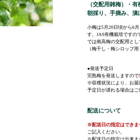
（交配用雑梅）・有
朝採り、手摘み、漬
小梅は5月20日頃から6
す。JAS有機栽培です
では南高梅の交配用とし
（梅干し・梅シロップ用
●発送予定日
完熟梅を発送しますので
※収穫状況により、お届
予定日が遅れる場合はご
配送について
※配送日の指定はできま
ご記入ください。
※配送日の指定は出来ま